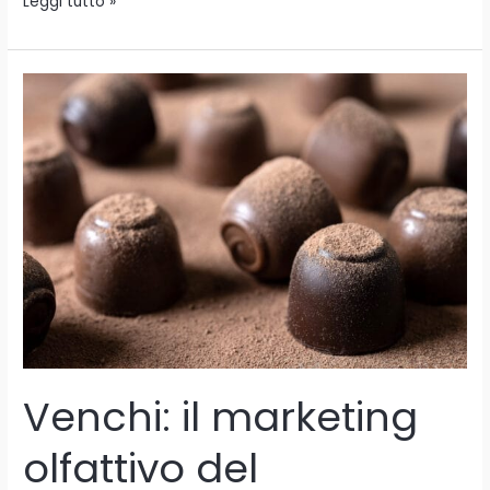
Leggi tutto »
Venchi:
il
marketing
olfattivo
del
cioccolato
Venchi: il marketing
olfattivo del