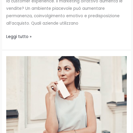
la customer experience. Il marketing olfattivo aumenta le
vendite? Un ambiente piacevole può aumentare
permanenza, coinvolgimento emotivo e predisposizione
all’acquisto. Quali aziende utilizzano
Leggi tutto »
Dalla
teoria
alla
pratica:
come
si
crea
un
branding
multisensoriale