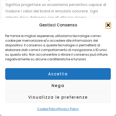
Significa progettare un ecosistema percettivo capace di
tradurre i valori del brand in emozioni concrete. Ogni
stimolo deve dialogare con gli altri per creare
un’esperienza armonica, riconoscibile e memorabile. È un
Gestisci Consenso
processo che unisce strategia, neuroscienze, customer
Per fornire le migliori esperienze, utilizziamo tecnologie come i
experience e design sensoriale. Quando tutti i sensi
cookie per memorizzare e/o accedere alle informazioni del
lavorano in sinergia, il brand smette di essere soltanto
dispositivo. Il consenso a queste tecnologie ci permetterà di
visto: viene percepito, vissuto e ricordato. Cos’è il branding
elaborare dati come il comportamento di navigazione o ID unici
su questo sito. Non acconsentire o ritirare il consenso può influire
multisensoriale Il branding multisensoriale è una strategia
negativamente su alcune caratteristiche e funzioni.
di marketing sensoriale che utilizza vista, suono, tatto,
olfatto e talvolta gusto per costruire un’identità di marca
Accetta
più coinvolgente e distintiva. L’obiettivo non è stimolare i
sensi in modo spettacolare, ma creare coerenza emotiva.
Nega
Ogni elemento deve rafforzare il posizionamento del
brand e migliorare la customer experience. Un’esperienza
Visualizza le preferenze
multisensoriale efficace può: aumentare il coinvolgimento
emotivo; migliorare la memorabilità del brand; rafforzare la
Cookie Policy
Privacy Policy
fidelizzazione; differenziare il marchio dalla concorrenza;