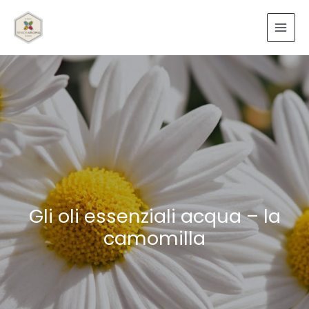
Vai
al
contenuto
Gli oli essenziali acqua – la
camomilla