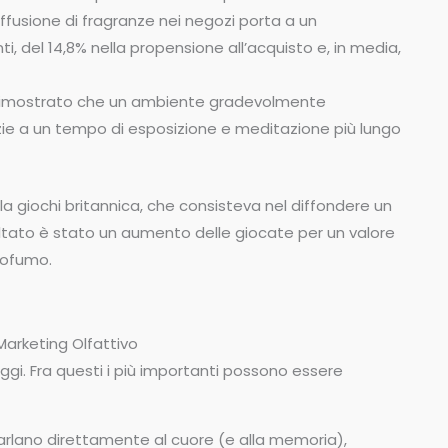
iffusione di fragranze nei negozi porta a un
i, del 14,8% nella propensione all’acquisto e, in media,
 dimostrato che un ambiente gradevolmente
azie a un tempo di esposizione e meditazione più lungo
la giochi britannica, che consisteva nel diffondere un
sultato è stato un aumento delle giocate per un valore
profumo.
Marketing Olfattivo
gi. Fra questi i più importanti possono essere
arlano direttamente al cuore (e alla memoria),