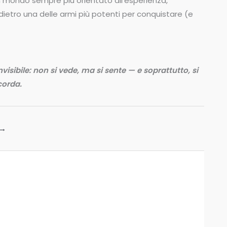
un mondo sempre più orientato all’esperienza,
indietro una delle armi più potenti per conquistare (e
isibile: non si vede, ma si sente — e soprattutto, si
corda.
→