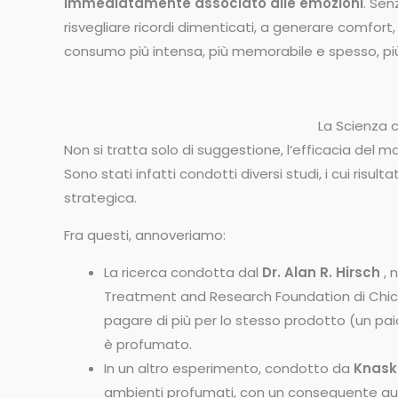
immediatamente associato alle emozioni
. Sen
risvegliare ricordi dimenticati, a generare comfort, 
consumo più intensa, più memorabile e spesso, più 
La Scienza 
Non si tratta solo di suggestione, l’efficacia del 
Sono stati infatti condotti diversi studi, i cui risul
strategica.
Fra questi, annoveriamo:
La ricerca condotta dal
Dr. Alan R. Hirsch
, 
Treatment and Research Foundation di Chica
pagare di più per lo stesso prodotto (un pai
è profumato.
In un altro esperimento, condotto da
Knask
ambienti profumati, con un conseguente aum