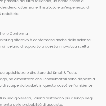
za passare dal filtro razionale, un odore riesce a
desiderio, attenzione. Il risultato è un’esperienza di
redditizia.
che lo Conferma
marketing olfattivo è confermata anche dalla scienza.
tati si rivelano di supporto a questa innovativa scelta
neuropsichiatra e direttore del Smell & Taste
go, ha dimostrato che i consumatori sono disposti a
o di scarpe da basket, in questo caso) se l’ambiente
o
in una gioielleria, i clienti restavano più a lungo negli
ento delle probabilità di acquisto.