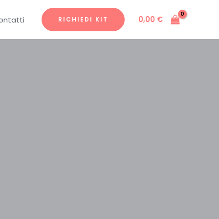
0,00
€
ontatti
RICHIEDI KIT