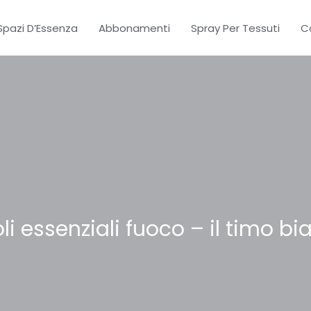
Spazi D’Essenza
Abbonamenti
Spray Per Tessuti
C
oli essenziali fuoco – il timo b