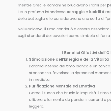
mentre Greci e Romani ne bruciavano i rami per
pu
il suo profumo infondesse
coraggio
e
lucidità m
della battaglia e lo consideravano una sorta di “p
Nel Medioevo, il timo continuò a essere associato 
sugli stendardi dei cavalieri come simbolo di forza
I Benefici Olfattivi dell’
Stimolazione dell’Energia e della Vitalità
L’aroma intenso del timo bianco è un tonic
stanchezza, favorisce la ripresa nei moment
immediata.
Purificazione Mentale ed Emotiva
Come il fuoco che brucia le impurità, il timo b
a liberare la mente da pensieri ricorrenti o 
leggero.