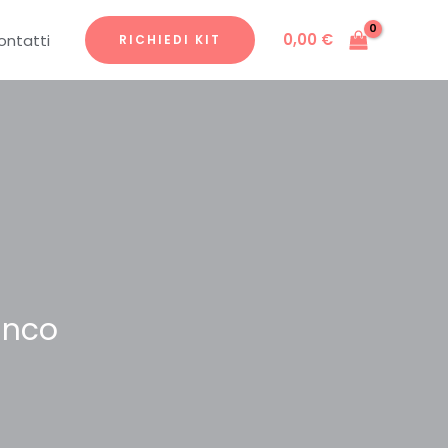
0,00
€
ontatti
RICHIEDI KIT
ianco