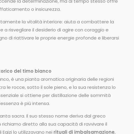
iaccende la determinazione, ma al tempo stesso offre
ffaticamento o insicurezza.
amente la vitalità interiore: aiuta a combattere la
a risvegliare il desiderio di agire con coraggio e
gno di riattivare le proprie energie profonde e liberarsi
storico del timo bianco
bianco, è una pianta aromatica originaria delle regioni
le rocce, sotto il sole pieno, e la sua resistenza lo
essenziale si ottiene per distillazione delle sommità
l’essenza è più intensa.
pianta sacra. Il suo stesso nome deriva dal greco
n richiamo diretto alla sua capacità di ravvivare il
 Egizi lo utilizzavano nei
rituali di imbalsamazione
,