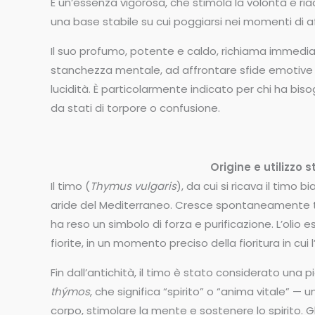
È un’essenza vigorosa, che stimola la volontà e r
una base stabile su cui poggiarsi nei momenti di a
Il suo profumo, potente e caldo, richiama immediat
stanchezza mentale, ad affrontare sfide emotive e 
lucidità. È particolarmente indicato per chi ha biso
da stati di torpore o confusione.
Origine e utilizzo 
Il timo (
Thymus vulgaris
), da cui si ricava il timo 
aride del Mediterraneo. Cresce spontaneamente tra 
ha reso un simbolo di forza e purificazione. L’olio 
fiorite, in un momento preciso della fioritura in cui 
Fin dall’antichità, il timo è stato considerato una 
thýmos
, che significa “spirito” o “anima vitale” — u
corpo, stimolare la mente e sostenere lo spirito. Gli